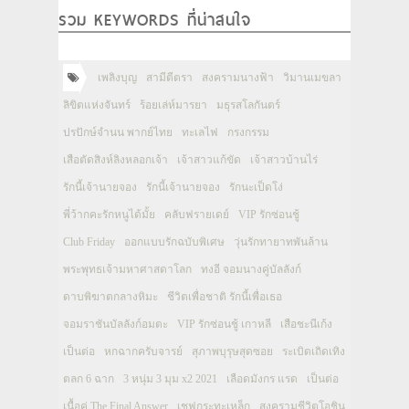
รวม KEYWORDS ที่น่าสนใจ
เพลิงบุญ
สามีตีตรา
สงครามนางฟ้า
วิมานเมขลา
ลิขิตแห่งจันทร์
ร้อยเล่ห์มารยา
มธุรสโลกันตร์
ปรปักษ์จำนน พากย์ไทย
ทะเลไฟ
กรงกรรม
เสือตัดสิงห์ลิงหลอกเจ้า
เจ้าสาวแก้ขัด
เจ้าสาวบ้านไร่
รักนี้เจ้านายจอง
รักนี้เจ้านายจอง
รักนะเป็ดโง่
พี่ว้ากคะรักหนูได้มั้ย
คลับฟรายเดย์
VIP รักซ่อนชู้
Club Friday
ออกแบบรักฉบับพิเศษ
วุ่นรักทายาทพันล้าน
พระพุทธเจ้ามหาศาสดาโลก
ทงอี จอมนางคู่บัลลังก์
ดาบพิฆาตกลางหิมะ
ชีวิตเพื่อชาติ รักนี้เพื่อเธอ
จอมราชันบัลลังก์อมตะ
VIP รักซ่อนชู้ เกาหลี
เสือชะนีเก้ง
เป็นต่อ
หกฉากครับจารย์
สุภาพบุรุษสุดซอย
ระเบิดเถิดเทิง
ตลก 6 ฉาก
3 หนุ่ม 3 มุม x2 2021
เลือดมังกร แรด
เป็นต่อ
เนื้อคู่ The Final Answer
เชฟกระทะเหล็ก
สงครามชีวิตโอชิน