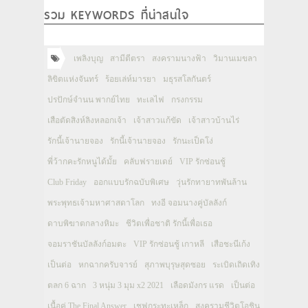
รวม KEYWORDS ที่น่าสนใจ
เพลิงบุญ
สามีตีตรา
สงครามนางฟ้า
วิมานเมขลา
ลิขิตแห่งจันทร์
ร้อยเล่ห์มารยา
มธุรสโลกันตร์
ปรปักษ์จำนน พากย์ไทย
ทะเลไฟ
กรงกรรม
เสือตัดสิงห์ลิงหลอกเจ้า
เจ้าสาวแก้ขัด
เจ้าสาวบ้านไร่
รักนี้เจ้านายจอง
รักนี้เจ้านายจอง
รักนะเป็ดโง่
พี่ว้ากคะรักหนูได้มั้ย
คลับฟรายเดย์
VIP รักซ่อนชู้
Club Friday
ออกแบบรักฉบับพิเศษ
วุ่นรักทายาทพันล้าน
พระพุทธเจ้ามหาศาสดาโลก
ทงอี จอมนางคู่บัลลังก์
ดาบพิฆาตกลางหิมะ
ชีวิตเพื่อชาติ รักนี้เพื่อเธอ
จอมราชันบัลลังก์อมตะ
VIP รักซ่อนชู้ เกาหลี
เสือชะนีเก้ง
เป็นต่อ
หกฉากครับจารย์
สุภาพบุรุษสุดซอย
ระเบิดเถิดเทิง
ตลก 6 ฉาก
3 หนุ่ม 3 มุม x2 2021
เลือดมังกร แรด
เป็นต่อ
เนื้อคู่ The Final Answer
เชฟกระทะเหล็ก
สงครามชีวิตโอชิน