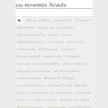
รวม KEYWORDS ที่น่าสนใจ
เพลิงบุญ
สามีตีตรา
สงครามนางฟ้า
วิมานเมขลา
ลิขิตแห่งจันทร์
ร้อยเล่ห์มารยา
มธุรสโลกันตร์
ปรปักษ์จำนน พากย์ไทย
ทะเลไฟ
กรงกรรม
เสือตัดสิงห์ลิงหลอกเจ้า
เจ้าสาวแก้ขัด
เจ้าสาวบ้านไร่
รักนี้เจ้านายจอง
รักนี้เจ้านายจอง
รักนะเป็ดโง่
พี่ว้ากคะรักหนูได้มั้ย
คลับฟรายเดย์
VIP รักซ่อนชู้
Club Friday
ออกแบบรักฉบับพิเศษ
วุ่นรักทายาทพันล้าน
พระพุทธเจ้ามหาศาสดาโลก
ทงอี จอมนางคู่บัลลังก์
ดาบพิฆาตกลางหิมะ
ชีวิตเพื่อชาติ รักนี้เพื่อเธอ
จอมราชันบัลลังก์อมตะ
VIP รักซ่อนชู้ เกาหลี
เสือชะนีเก้ง
เป็นต่อ
หกฉากครับจารย์
สุภาพบุรุษสุดซอย
ระเบิดเถิดเทิง
ตลก 6 ฉาก
3 หนุ่ม 3 มุม x2 2021
เลือดมังกร แรด
เป็นต่อ
เนื้อคู่ The Final Answer
เชฟกระทะเหล็ก
สงครามชีวิตโอชิน