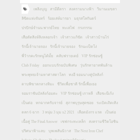
เพลิงบุญ
สามีตีตรา
สงครามนางฟ้า
วิมานเมขลา
ลิขิตแห่งจันทร์
ร้อยเล่ห์มารยา
มธุรสโลกันตร์
ปรปักษ์จำนน พากย์ไทย
ทะเลไฟ
กรงกรรม
เสือตัดสิงห์ลิงหลอกเจ้า
เจ้าสาวแก้ขัด
เจ้าสาวบ้านไร่
รักนี้เจ้านายจอง
รักนี้เจ้านายจอง
รักนะเป็ดโง่
พี่ว้ากคะรักหนูได้มั้ย
คลับฟรายเดย์
VIP รักซ่อนชู้
Club Friday
ออกแบบรักฉบับพิเศษ
วุ่นรักทายาทพันล้าน
พระพุทธเจ้ามหาศาสดาโลก
ทงอี จอมนางคู่บัลลังก์
ดาบพิฆาตกลางหิมะ
ชีวิตเพื่อชาติ รักนี้เพื่อเธอ
จอมราชันบัลลังก์อมตะ
VIP รักซ่อนชู้ เกาหลี
เสือชะนีเก้ง
เป็นต่อ
หกฉากครับจารย์
สุภาพบุรุษสุดซอย
ระเบิดเถิดเทิง
ตลก 6 ฉาก
3 หนุ่ม 3 มุม x2 2021
เลือดมังกร แรด
เป็นต่อ
เนื้อคู่ The Final Answer
เชฟกระทะเหล็ก
สงครามชีวิตโอชิน
ปริศนาฟ้าแลบ
บุพเพสันนิวาส
The Next Iron Chef