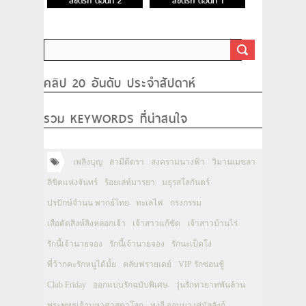
ลิขิตรัก ตอนที่ 2
ลิขิตรัก ตอนที่ 1
คลิป 20 อันดับ ประจำสัปดาห์
รวม KEYWORDS ที่น่าสนใจ
เพลิงบุญ
สามีตีตรา
สงครามนางฟ้า
วิมานเมขลา
ลิขิตแห่งจันทร์
ร้อยเล่ห์มารยา
มธุรสโลกันตร์
ปรปักษ์จำนน พากย์ไทย
ทะเลไฟ
กรงกรรม
เสือตัดสิงห์ลิงหลอกเจ้า
เจ้าสาวแก้ขัด
เจ้าสาวบ้านไร่
รักนี้เจ้านายจอง
รักนี้เจ้านายจอง
รักนะเป็ดโง่
พี่ว้ากคะรักหนูได้มั้ย
คลับฟรายเดย์
VIP รักซ่อนชู้
Club Friday
ออกแบบรักฉบับพิเศษ
วุ่นรักทายาทพันล้าน
พระพุทธเจ้ามหาศาสดาโลก
ทงอี จอมนางคู่บัลลังก์