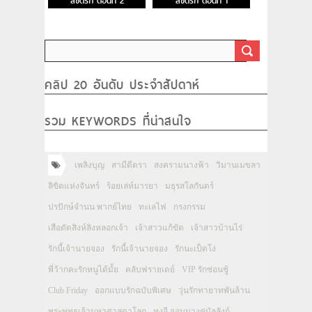
ลิขิตรัก ตอนที่ 2
ลิขิตรัก ตอนที่ 1
คลิป 20 อันดับ ประจำสัปดาห์
รวม KEYWORDS ที่น่าสนใจ
เพลิงบุญ
สามีตีตรา
สงครามนางฟ้า
วิมานเมขลา
ลิขิตแห่งจันทร์
ร้อยเล่ห์มารยา
มธุรสโลกันตร์
ปรปักษ์จำนน พากย์ไทย
ทะเลไฟ
กรงกรรม
เสือตัดสิงห์ลิงหลอกเจ้า
เจ้าสาวแก้ขัด
เจ้าสาวบ้านไร่
รักนี้เจ้านายจอง
รักนี้เจ้านายจอง
รักนะเป็ดโง่
พี่ว้ากคะรักหนูได้มั้ย
คลับฟรายเดย์
VIP รักซ่อนชู้
Club Friday
ออกแบบรักฉบับพิเศษ
วุ่นรักทายาทพันล้าน
พระพุทธเจ้ามหาศาสดาโลก
ทงอี จอมนางคู่บัลลังก์