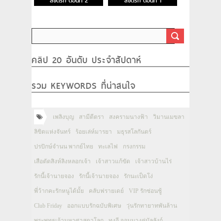
ลิขิตรัก ตอนที่ 2
ลิขิตรัก ตอนที่ 1
คลิป 20 อันดับ ประจำสัปดาห์
รวม KEYWORDS ที่น่าสนใจ
เพลิงบุญ
สามีตีตรา
สงครามนางฟ้า
วิมานเมขลา
ลิขิตแห่งจันทร์
ร้อยเล่ห์มารยา
มธุรสโลกันตร์
ปรปักษ์จำนน พากย์ไทย
ทะเลไฟ
กรงกรรม
เสือตัดสิงห์ลิงหลอกเจ้า
เจ้าสาวแก้ขัด
เจ้าสาวบ้านไร่
รักนี้เจ้านายจอง
รักนี้เจ้านายจอง
รักนะเป็ดโง่
พี่ว้ากคะรักหนูได้มั้ย
คลับฟรายเดย์
VIP รักซ่อนชู้
Club Friday
ออกแบบรักฉบับพิเศษ
วุ่นรักทายาทพันล้าน
พระพุทธเจ้ามหาศาสดาโลก
ทงอี จอมนางคู่บัลลังก์