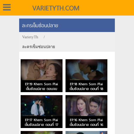
VARIETYTH.COM
ละครเข็มซ่อนปลาย
VarietyTh
/
ละครเข็มซ่อนปลาย
EP.19 Khem Sorn Plai
EP.18 Khem Sorn Plai
เข็มซ่อนปลาย ตอนจบ
เข็มซ่อนปลาย ตอนที่ 18
EP.17 Khem Sorn Plai
EP.16 Khem Sorn Plai
เข็มซ่อนปลาย ตอนที่ 17
เข็มซ่อนปลาย ตอนที่ 16