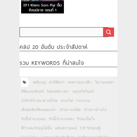
EP.1 Khem Sorn Plai เข็ม
ซ่อนปลาย ตอนที่ 1
คลิป 20 อันดับ ประจำสัปดาห์
รวม KEYWORDS ที่น่าสนใจ
เพลิงบุญ
สามีตีตรา
สงครามนางฟ้า
วิมานเมขลา
ลิขิตแห่งจันทร์
ร้อยเล่ห์มารยา
มธุรสโลกันตร์
ปรปักษ์จำนน พากย์ไทย
ทะเลไฟ
กรงกรรม
เสือตัดสิงห์ลิงหลอกเจ้า
เจ้าสาวแก้ขัด
เจ้าสาวบ้านไร่
รักนี้เจ้านายจอง
รักนี้เจ้านายจอง
รักนะเป็ดโง่
พี่ว้ากคะรักหนูได้มั้ย
คลับฟรายเดย์
VIP รักซ่อนชู้