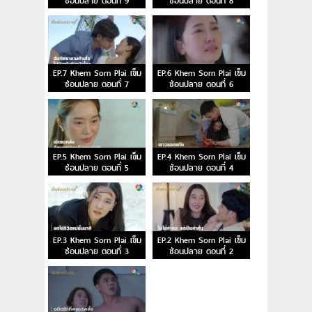
ซ่อนปลาย ตอนที่ 9
ซ่อนปลาย ตอนที่ 8
EP.7 Khem Sorn Plai เข็ม
EP.6 Khem Sorn Plai เข็ม
ซ่อนปลาย ตอนที่ 7
ซ่อนปลาย ตอนที่ 6
EP.5 Khem Sorn Plai เข็ม
EP.4 Khem Sorn Plai เข็ม
ซ่อนปลาย ตอนที่ 5
ซ่อนปลาย ตอนที่ 4
EP.3 Khem Sorn Plai เข็ม
EP.2 Khem Sorn Plai เข็ม
ซ่อนปลาย ตอนที่ 3
ซ่อนปลาย ตอนที่ 2