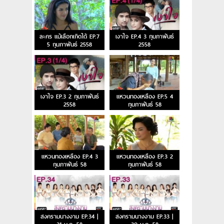
ละคร แม้เลือกเกิดได้ EP.7
เงาใจ EP.4 3 กุมภาพันธ์
5 กุมภาพันธ์ 2558
2558
เงาใจ EP.3 2 กุมภาพันธ์
แหวนทองเหลือง EP.5 4
2558
กุมภาพันธ์ 58
แหวนทองเหลือง EP.4 3
แหวนทองเหลือง EP.3 2
กุมภาพันธ์ 58
กุมภาพันธ์ 58
สงครามนางงาม EP.34 |
สงครามนางงาม EP.33 |