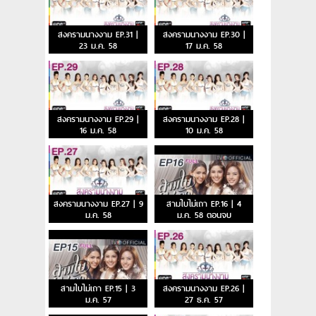
สงครามนางงาม EP.31 |
สงครามนางงาม EP.30 |
23 ม.ค. 58
17 ม.ค. 58
สงครามนางงาม EP.29 |
สงครามนางงาม EP.28 |
16 ม.ค. 58
10 ม.ค. 58
สงครามนางงาม EP.27 | 9
สามใบไม่เถา EP.16 | 4
ม.ค. 58
ม.ค. 58 ตอนจบ
สามใบไม่เถา EP.15 | 3
สงครามนางงาม EP.26 |
ม.ค. 57
27 ธ.ค. 57