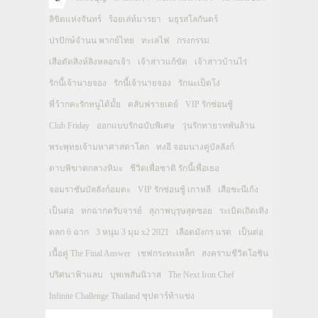
ลิขิตแห่งจันทร์
ร้อยเล่ห์มารยา
มธุรสโลกันตร์
ปรปักษ์จำนน พากย์ไทย
ทะเลไฟ
กรงกรรม
เสือตัดสิงห์ลิงหลอกเจ้า
เจ้าสาวแก้ขัด
เจ้าสาวบ้านไร่
รักนี้เจ้านายจอง
รักนี้เจ้านายจอง
รักนะเป็ดโง่
พี่ว้ากคะรักหนูได้มั้ย
คลับฟรายเดย์
VIP รักซ่อนชู้
Club Friday
ออกแบบรักฉบับพิเศษ
วุ่นรักทายาทพันล้าน
พระพุทธเจ้ามหาศาสดาโลก
ทงอี จอมนางคู่บัลลังก์
ดาบพิฆาตกลางหิมะ
ชีวิตเพื่อชาติ รักนี้เพื่อเธอ
จอมราชันบัลลังก์อมตะ
VIP รักซ่อนชู้ เกาหลี
เสือชะนีเก้ง
เป็นต่อ
หกฉากครับจารย์
สุภาพบุรุษสุดซอย
ระเบิดเถิดเทิง
ตลก 6 ฉาก
3 หนุ่ม 3 มุม x2 2021
เลือดมังกร แรด
เป็นต่อ
เนื้อคู่ The Final Answer
เชฟกระทะเหล็ก
สงครามชีวิตโอชิน
ปริศนาฟ้าแลบ
บุพเพสันนิวาส
The Next Iron Chef
Infinite Challenge Thailand ซุปตาร์ท้าแข่ง