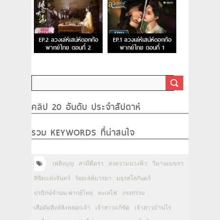
EP.2 ลวงเล่ห์เสน่ห์ดอกท้อ
EP.1 ลวงเล่ห์เสน่ห์ดอกท้อ
พากย์ไทย ตอนที่ 2
พากย์ไทย ตอนที่ 1
คลิป 20 อันดับ ประจำสัปดาห์
รวม KEYWORDS ที่น่าสนใจ
เพลิงบุญ
สามีตีตรา
สงครามนางฟ้า
วิมานเมขลา
ลิขิตแห่งจันทร์
ร้อยเล่ห์มารยา
มธุรสโลกันตร์
ปรปักษ์จำนน พากย์ไทย
ทะเลไฟ
กรงกรรม
เสือตัดสิงห์ลิงหลอกเจ้า
เจ้าสาวแก้ขัด
เจ้าสาวบ้านไร่