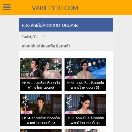
VARIETYTH.COM
ลวงเล่ห์เสน่ห์ดอกท้อ ย้อนหลัง
VarietyTh
/
ลวงเล่ห์เสน่ห์ดอกท้อ ย้อนหลัง
EP.36 ลวงเล่ห์เสน่ห์ดอกท้อ
EP.35 ลวงเล่ห์เสน่ห์ดอกท้อ
พากย์ไทย ตอนจบ
พากย์ไทย ตอนที่ 35
EP.34 ลวงเล่ห์เสน่ห์ดอกท้อ
EP.33 ลวงเล่ห์เสน่ห์ดอกท้อ
พากย์ไทย ตอนที่ 34
พากย์ไทย ตอนที่ 33