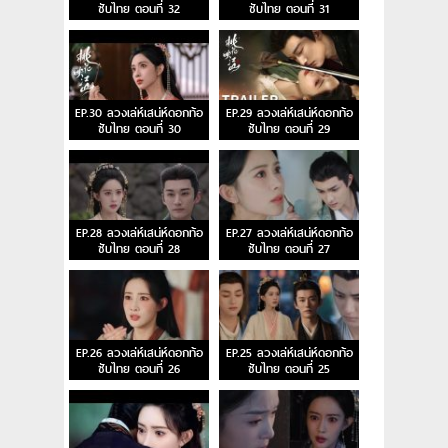
ซับไทย ตอนที่ 32
ซับไทย ตอนที่ 31
EP.30 ลวงเล่ห์เสน่ห์ดอกท้อ
EP.29 ลวงเล่ห์เสน่ห์ดอกท้อ
ซับไทย ตอนที่ 30
ซับไทย ตอนที่ 29
EP.28 ลวงเล่ห์เสน่ห์ดอกท้อ
EP.27 ลวงเล่ห์เสน่ห์ดอกท้อ
ซับไทย ตอนที่ 28
ซับไทย ตอนที่ 27
EP.26 ลวงเล่ห์เสน่ห์ดอกท้อ
EP.25 ลวงเล่ห์เสน่ห์ดอกท้อ
ซับไทย ตอนที่ 26
ซับไทย ตอนที่ 25