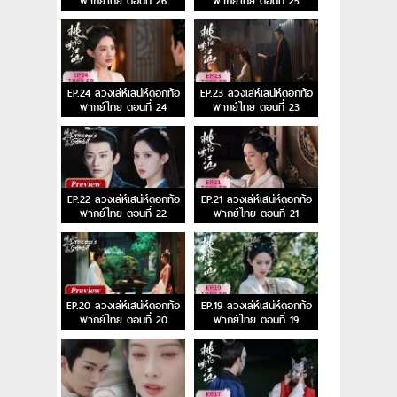
พากย์ไทย ตอนที่ 26
พากย์ไทย ตอนที่ 25
EP.24 ลวงเล่ห์เสน่ห์ดอกท้อ
EP.23 ลวงเล่ห์เสน่ห์ดอกท้อ
พากย์ไทย ตอนที่ 24
พากย์ไทย ตอนที่ 23
EP.22 ลวงเล่ห์เสน่ห์ดอกท้อ
EP.21 ลวงเล่ห์เสน่ห์ดอกท้อ
พากย์ไทย ตอนที่ 22
พากย์ไทย ตอนที่ 21
EP.20 ลวงเล่ห์เสน่ห์ดอกท้อ
EP.19 ลวงเล่ห์เสน่ห์ดอกท้อ
พากย์ไทย ตอนที่ 20
พากย์ไทย ตอนที่ 19