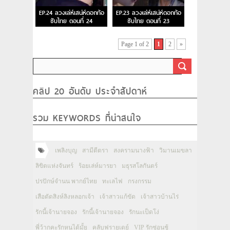
EP.24 ลวงเล่ห์เสน่ห์ดอกท้อ
EP.23 ลวงเล่ห์เสน่ห์ดอกท้อ
ซับไทย ตอนที่ 24
ซับไทย ตอนที่ 23
Page 1 of 2
1
2
»
คลิป 20 อันดับ ประจำสัปดาห์
รวม KEYWORDS ที่น่าสนใจ
เพลิงบุญ
สามีตีตรา
สงครามนางฟ้า
วิมานเมขลา
ลิขิตแห่งจันทร์
ร้อยเล่ห์มารยา
มธุรสโลกันตร์
ปรปักษ์จำนน พากย์ไทย
ทะเลไฟ
กรงกรรม
เสือตัดสิงห์ลิงหลอกเจ้า
เจ้าสาวแก้ขัด
เจ้าสาวบ้านไร่
รักนี้เจ้านายจอง
รักนี้เจ้านายจอง
รักนะเป็ดโง่
พี่ว้ากคะรักหนูได้มั้ย
คลับฟรายเดย์
VIP รักซ่อนชู้