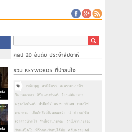
คลิป 20 อันดับ ประจำสัปดาห์
รวม KEYWORDS ที่น่าสนใจ
เพลิงบุญ
สามีตีตรา
สงครามนางฟ้า
กท้อ
วิมานเมขลา
ลิขิตแห่งจันทร์
ร้อยเล่ห์มารยา
2
มธุรสโลกันตร์
ปรปักษ์จำนน พากย์ไทย
ทะเลไฟ
กรงกรรม
เสือตัดสิงห์ลิงหลอกเจ้า
เจ้าสาวแก้ขัด
เจ้าสาวบ้านไร่
รักนี้เจ้านายจอง
รักนี้เจ้านายจอง
กท้อ
รักนะเป็ดโง่
พี่ว้ากคะรักหนูได้มั้ย
คลับฟรายเดย์