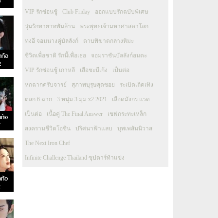
7
VIP รักซ่อนชู้
Club Friday
ออกแบบรักฉบับพิเศษ
วุ่นรักทายาทพันล้าน
พระพุทธเจ้ามหาศาสดาโลก
ทงอี จอมนางคู่บัลลังก์
ดาบพิฆาตกลางหิมะ
กท้อ
ชีวิตเพื่อชาติ รักนี้เพื่อเธอ
จอมราชันบัลลังก์อมตะ
2
VIP รักซ่อนชู้ เกาหลี
เสือชะนีเก้ง
เป็นต่อ
หกฉากครับจารย์
สุภาพบุรุษสุดซอย
ระเบิดเถิดเทิง
ตลก 6 ฉาก
3 หนุ่ม 3 มุม x2 2021
เลือดมังกร แรด
เป็นต่อ
เนื้อคู่ The Final Answer
เชฟกระทะเหล็ก
กท้อ
7
สงครามชีวิตโอชิน
ปริศนาฟ้าแลบ
บุพเพสันนิวาส
The Next Iron Chef
Infinite Challenge Thailand ซุปตาร์ท้าแข่ง
กท้อ
2