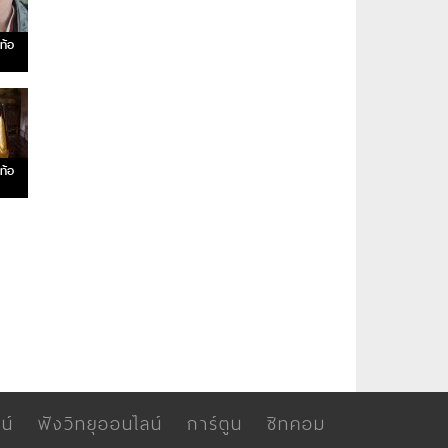
ท้อ
ท้อ
น์
ฟังวิทยุออนไลน์
การ์ตูน
ซิทคอม