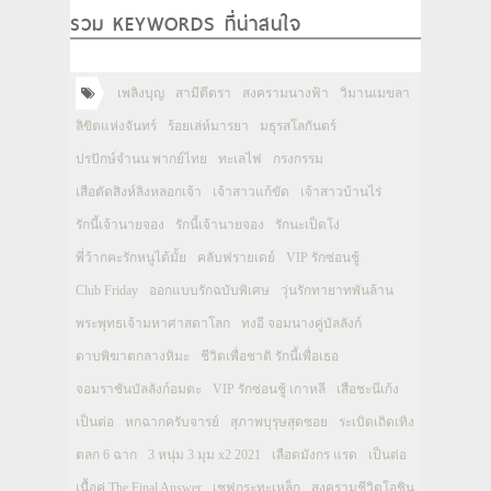
รวม KEYWORDS ที่น่าสนใจ
เพลิงบุญ
สามีตีตรา
สงครามนางฟ้า
วิมานเมขลา
ลิขิตแห่งจันทร์
ร้อยเล่ห์มารยา
มธุรสโลกันตร์
ปรปักษ์จำนน พากย์ไทย
ทะเลไฟ
กรงกรรม
เสือตัดสิงห์ลิงหลอกเจ้า
เจ้าสาวแก้ขัด
เจ้าสาวบ้านไร่
รักนี้เจ้านายจอง
รักนี้เจ้านายจอง
รักนะเป็ดโง่
พี่ว้ากคะรักหนูได้มั้ย
คลับฟรายเดย์
VIP รักซ่อนชู้
Club Friday
ออกแบบรักฉบับพิเศษ
วุ่นรักทายาทพันล้าน
พระพุทธเจ้ามหาศาสดาโลก
ทงอี จอมนางคู่บัลลังก์
ดาบพิฆาตกลางหิมะ
ชีวิตเพื่อชาติ รักนี้เพื่อเธอ
จอมราชันบัลลังก์อมตะ
VIP รักซ่อนชู้ เกาหลี
เสือชะนีเก้ง
เป็นต่อ
หกฉากครับจารย์
สุภาพบุรุษสุดซอย
ระเบิดเถิดเทิง
ตลก 6 ฉาก
3 หนุ่ม 3 มุม x2 2021
เลือดมังกร แรด
เป็นต่อ
เนื้อคู่ The Final Answer
เชฟกระทะเหล็ก
สงครามชีวิตโอชิน