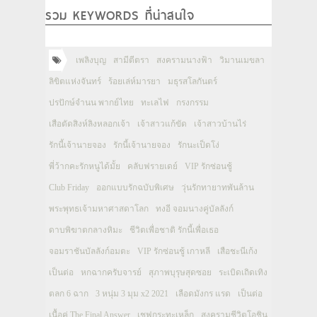
รวม KEYWORDS ที่น่าสนใจ
เพลิงบุญ
สามีตีตรา
สงครามนางฟ้า
วิมานเมขลา
ลิขิตแห่งจันทร์
ร้อยเล่ห์มารยา
มธุรสโลกันตร์
ปรปักษ์จำนน พากย์ไทย
ทะเลไฟ
กรงกรรม
เสือตัดสิงห์ลิงหลอกเจ้า
เจ้าสาวแก้ขัด
เจ้าสาวบ้านไร่
รักนี้เจ้านายจอง
รักนี้เจ้านายจอง
รักนะเป็ดโง่
พี่ว้ากคะรักหนูได้มั้ย
คลับฟรายเดย์
VIP รักซ่อนชู้
Club Friday
ออกแบบรักฉบับพิเศษ
วุ่นรักทายาทพันล้าน
พระพุทธเจ้ามหาศาสดาโลก
ทงอี จอมนางคู่บัลลังก์
ดาบพิฆาตกลางหิมะ
ชีวิตเพื่อชาติ รักนี้เพื่อเธอ
จอมราชันบัลลังก์อมตะ
VIP รักซ่อนชู้ เกาหลี
เสือชะนีเก้ง
เป็นต่อ
หกฉากครับจารย์
สุภาพบุรุษสุดซอย
ระเบิดเถิดเทิง
ตลก 6 ฉาก
3 หนุ่ม 3 มุม x2 2021
เลือดมังกร แรด
เป็นต่อ
เนื้อคู่ The Final Answer
เชฟกระทะเหล็ก
สงครามชีวิตโอชิน