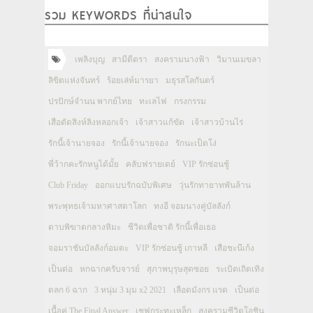
รวม KEYWORDS ที่น่าสนใจ
เพลิงบุญ
สามีตีตรา
สงครามนางฟ้า
วิมานเมขลา
ลิขิตแห่งจันทร์
ร้อยเล่ห์มารยา
มธุรสโลกันตร์
ปรปักษ์จำนน พากย์ไทย
ทะเลไฟ
กรงกรรม
เสือตัดสิงห์ลิงหลอกเจ้า
เจ้าสาวแก้ขัด
เจ้าสาวบ้านไร่
รักนี้เจ้านายจอง
รักนี้เจ้านายจอง
รักนะเป็ดโง่
พี่ว้ากคะรักหนูได้มั้ย
คลับฟรายเดย์
VIP รักซ่อนชู้
Club Friday
ออกแบบรักฉบับพิเศษ
วุ่นรักทายาทพันล้าน
พระพุทธเจ้ามหาศาสดาโลก
ทงอี จอมนางคู่บัลลังก์
ดาบพิฆาตกลางหิมะ
ชีวิตเพื่อชาติ รักนี้เพื่อเธอ
จอมราชันบัลลังก์อมตะ
VIP รักซ่อนชู้ เกาหลี
เสือชะนีเก้ง
เป็นต่อ
หกฉากครับจารย์
สุภาพบุรุษสุดซอย
ระเบิดเถิดเทิง
ตลก 6 ฉาก
3 หนุ่ม 3 มุม x2 2021
เลือดมังกร แรด
เป็นต่อ
เนื้อคู่ The Final Answer
เชฟกระทะเหล็ก
สงครามชีวิตโอชิน