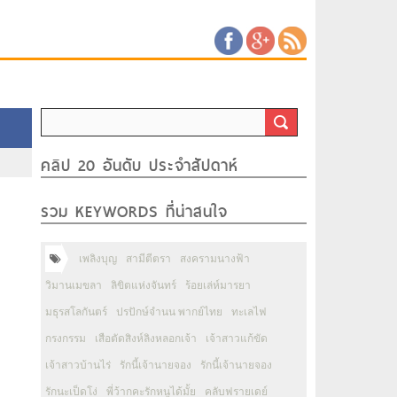
คลิป 20 อันดับ ประจำสัปดาห์
รวม KEYWORDS ที่น่าสนใจ
เพลิงบุญ
สามีตีตรา
สงครามนางฟ้า
วิมานเมขลา
ลิขิตแห่งจันทร์
ร้อยเล่ห์มารยา
มธุรสโลกันตร์
ปรปักษ์จำนน พากย์ไทย
ทะเลไฟ
กรงกรรม
เสือตัดสิงห์ลิงหลอกเจ้า
เจ้าสาวแก้ขัด
เจ้าสาวบ้านไร่
รักนี้เจ้านายจอง
รักนี้เจ้านายจอง
รักนะเป็ดโง่
พี่ว้ากคะรักหนูได้มั้ย
คลับฟรายเดย์