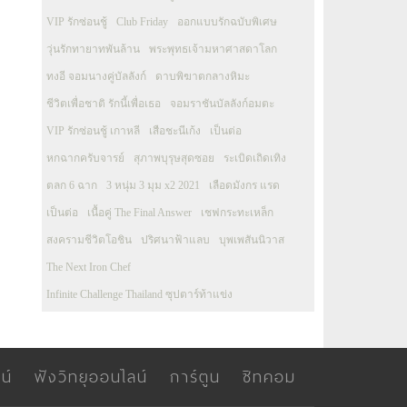
VIP รักซ่อนชู้
Club Friday
ออกแบบรักฉบับพิเศษ
วุ่นรักทายาทพันล้าน
พระพุทธเจ้ามหาศาสดาโลก
ทงอี จอมนางคู่บัลลังก์
ดาบพิฆาตกลางหิมะ
ชีวิตเพื่อชาติ รักนี้เพื่อเธอ
จอมราชันบัลลังก์อมตะ
VIP รักซ่อนชู้ เกาหลี
เสือชะนีเก้ง
เป็นต่อ
หกฉากครับจารย์
สุภาพบุรุษสุดซอย
ระเบิดเถิดเทิง
ตลก 6 ฉาก
3 หนุ่ม 3 มุม x2 2021
เลือดมังกร แรด
เป็นต่อ
เนื้อคู่ The Final Answer
เชฟกระทะเหล็ก
สงครามชีวิตโอชิน
ปริศนาฟ้าแลบ
บุพเพสันนิวาส
The Next Iron Chef
Infinite Challenge Thailand ซุปตาร์ท้าแข่ง
น์
ฟังวิทยุออนไลน์
การ์ตูน
ซิทคอม