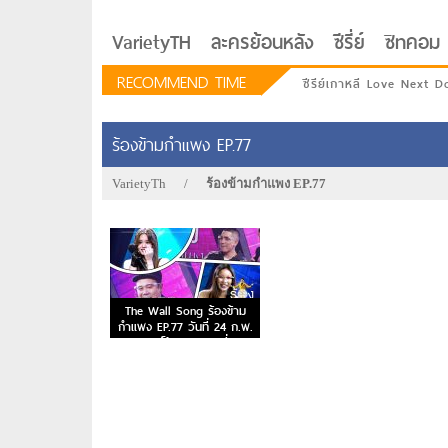
VarietyTH
ละครย้อนหลัง
ซีรี่ย์
ซิทคอม
RECOMMEND TIME
ซีรีย์เกาหลี Love Next D
ร้องข้ามกำแพง EP.77
VarietyTh
/
ร้องข้ามกำแพง EP.77
The Wall Song ร้องข้าม
กำแพง EP.77 วันที่ 24 ก.พ.
65 โต้ง มุก แอลลี่
รักอยู่ประตูถัดไป