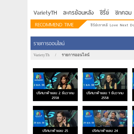
VarietyTH
ละครย้อนหลัง
ซีรี่ย์
ซิทคอม
RECOMMEND TIME
ซีรีย์เกาหลี Love Next D
รายการออนไลน์
VarietyTh
/
รายการออนไลน์
ปริศนาฟ้าแลบ 2 ธันวาคม
ปริศนาฟ้าแลบ 1 ธันวาคม
2558
2558
รักอยู่ประตูถัดไป
ปริศนาฟ้าแลบ 25
ปริศนาฟ้าแลบ 24