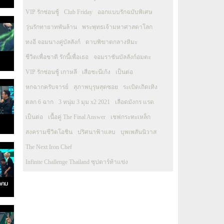
VIP รักซ่อนชู้
Club Friday
ออกแบบรักฉบับพิเศษ
วุ่นรักทายาทพันล้าน
พระพุทธเจ้ามหาศาสดาโลก
ทงอี จอมนางคู่บัลลังก์
ดาบพิฆาตกลางหิมะ
ชีวิตเพื่อชาติ รักนี้เพื่อเธอ
จอมราชันบัลลังก์อมตะ
VIP รักซ่อนชู้ เกาหลี
เสือชะนีเก้ง
เป็นต่อ
หกฉากครับจารย์
สุภาพบุรุษสุดซอย
ระเบิดเถิดเทิง
ตลก 6 ฉาก
3 หนุ่ม 3 มุม x2 2021
เลือดมังกร แรด
เป็นต่อ
เนื้อคู่ The Final Answer
เชฟกระทะเหล็ก
สงครามชีวิตโอชิน
ปริศนาฟ้าแลบ
บุพเพสันนิวาส
The Next Iron Chef
Infinite Challenge Thailand ซุปตาร์ท้าแข่ง
าคม