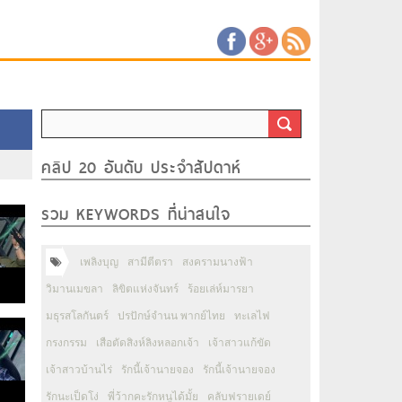
คลิป 20 อันดับ ประจำสัปดาห์
รวม KEYWORDS ที่น่าสนใจ
เพลิงบุญ
สามีตีตรา
สงครามนางฟ้า
วิมานเมขลา
ลิขิตแห่งจันทร์
ร้อยเล่ห์มารยา
มธุรสโลกันตร์
ปรปักษ์จำนน พากย์ไทย
ทะเลไฟ
กรงกรรม
เสือตัดสิงห์ลิงหลอกเจ้า
เจ้าสาวแก้ขัด
เจ้าสาวบ้านไร่
รักนี้เจ้านายจอง
รักนี้เจ้านายจอง
รักนะเป็ดโง่
พี่ว้ากคะรักหนูได้มั้ย
คลับฟรายเดย์