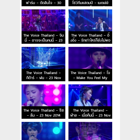
ฟาร์ม – ตัดสินใจ – 30
โชว์ทีมแสตมป์ – เมดเล่ย์
Nov 2014
เพลง บอย โกสิยพงษ์ –
30 Nov 2014
The Voice Thailand – จิม
The Voice Thailand – อิ๋
มี่ – อาจจะเป็นคนนี้ – 23
งอิ๋ง – รักเท่าไหร่ก็ยังไม่พอ
Nov 2014
– 23 Nov 2014
The Voice Thailand –
The Voice Thailand – โจ
กีต้าร์ – ฝน – 23 Nov
– Make You Feel My
2014
Love – 23 Nov 2014
The Voice Thailand – ชีส
The Voice Thailand –
– ลืม – 23 Nov 2014
ฝ้าย – เมื่อคืนนี้ – 23 Nov
2014