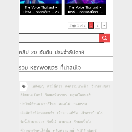
The Voice Thailand –
The Voice Thailand –
ปราง – องศาเดียว – 23
เกรซ – อายแสงนีออน –
Nov 2014
23 Nov 2014
Page 1 of 2
1
2
»
คลิป 20 อันดับ ประจำสัปดาห์
รวม KEYWORDS ที่น่าสนใจ
เพลิงบุญ
สามีตีตรา
สงครามนางฟ้า
วิมานเมขลา
ลิขิตแห่งจันทร์
ร้อยเล่ห์มารยา
มธุรสโลกันตร์
ปรปักษ์จำนน พากย์ไทย
ทะเลไฟ
กรงกรรม
เสือตัดสิงห์ลิงหลอกเจ้า
เจ้าสาวแก้ขัด
เจ้าสาวบ้านไร่
รักนี้เจ้านายจอง
รักนี้เจ้านายจอง
รักนะเป็ดโง่
พี่ว้ากคะรักหนูได้มั้ย
คลับฟรายเดย์
VIP รักซ่อนชู้