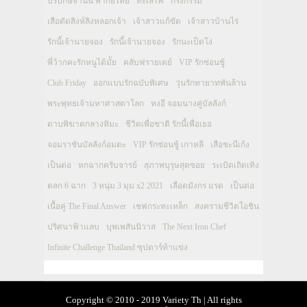
ปรปักษ์จำนน พากย์ไทย
ทะเลไฟ
กรงกรรม
เสือตัดสิงห์ลิงหลอกเจ้า
เจ้าสาวแก้ขัด
เจ้าสาวบ้านไร่
รักนี้เจ้านายจอง
รักนี้เจ้านายจอง
รักนะเป็ดโง่
พี่ว้ากคะรักหนูได้มั้ย
คลับฟรายเดย์
VIP รักซ่อนชู้
Club Friday
ออกแบบรักฉบับพิเศษ
วุ่นรักทายาทพันล้าน
พระพุทธเจ้ามหาศาสดาโลก
ทงอี จอมนางคู่บัลลังก์
ดาบพิฆาตกลางหิมะ
ชีวิตเพื่อชาติ รักนี้เพื่อเธอ
จอมราชันบัลลังก์อมตะ
VIP รักซ่อนชู้ เกาหลี
เสือชะนีเก้ง
เป็นต่อ
หกฉากครับจารย์
สุภาพบุรุษสุดซอย
ระเบิดเถิดเทิง
ตลก 6 ฉาก
3 หนุ่ม 3 มุม x2 2021
เลือดมังกร แรด
เป็นต่อ
เนื้อคู่ The Final Answer
เชฟกระทะเหล็ก
สงครามชีวิตโอชิน
ปริศนาฟ้าแลบ
บุพเพสันนิวาส
The Next Iron Chef
Infinite Challenge Thailand ซุปตาร์ท้าแข่ง
Copyright © 2010 - 2019 Variety Th | All rights