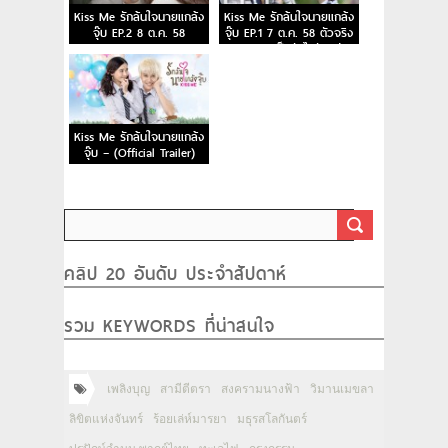
Kiss Me รักล้นใจนายแกล้ง
Kiss Me รักล้นใจนายแกล้ง
จุ๊บ EP.2 8 ต.ค. 58
จุ๊บ EP.1 7 ต.ค. 58 ตัวจริง
ของเธอเป็นยังไงกันแน่
Kiss Me รักล้นใจนายแกล้ง
จุ๊บ – (Official Trailer)
คลิป 20 อันดับ ประจำสัปดาห์
รวม KEYWORDS ที่น่าสนใจ
เพลิงบุญ
สามีตีตรา
สงครามนางฟ้า
วิมานเมขลา
ลิขิตแห่งจันทร์
ร้อยเล่ห์มารยา
มธุรสโลกันตร์