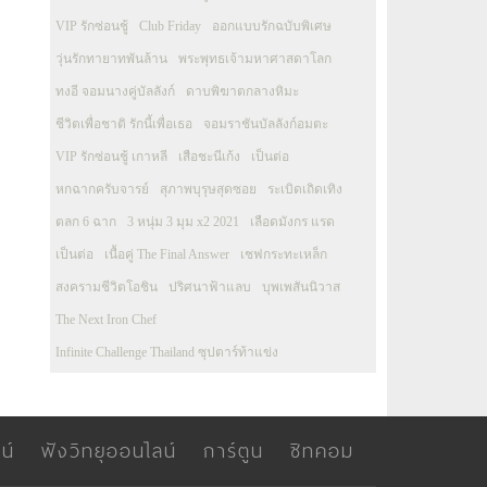
VIP รักซ่อนชู้
Club Friday
ออกแบบรักฉบับพิเศษ
วุ่นรักทายาทพันล้าน
พระพุทธเจ้ามหาศาสดาโลก
ทงอี จอมนางคู่บัลลังก์
ดาบพิฆาตกลางหิมะ
ชีวิตเพื่อชาติ รักนี้เพื่อเธอ
จอมราชันบัลลังก์อมตะ
VIP รักซ่อนชู้ เกาหลี
เสือชะนีเก้ง
เป็นต่อ
หกฉากครับจารย์
สุภาพบุรุษสุดซอย
ระเบิดเถิดเทิง
ตลก 6 ฉาก
3 หนุ่ม 3 มุม x2 2021
เลือดมังกร แรด
เป็นต่อ
เนื้อคู่ The Final Answer
เชฟกระทะเหล็ก
สงครามชีวิตโอชิน
ปริศนาฟ้าแลบ
บุพเพสันนิวาส
The Next Iron Chef
Infinite Challenge Thailand ซุปตาร์ท้าแข่ง
น์
ฟังวิทยุออนไลน์
การ์ตูน
ซิทคอม