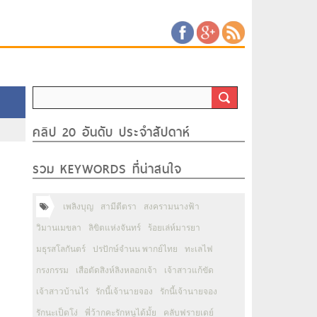
คลิป 20 อันดับ ประจำสัปดาห์
รวม KEYWORDS ที่น่าสนใจ
เพลิงบุญ
สามีตีตรา
สงครามนางฟ้า
วิมานเมขลา
ลิขิตแห่งจันทร์
ร้อยเล่ห์มารยา
มธุรสโลกันตร์
ปรปักษ์จำนน พากย์ไทย
ทะเลไฟ
กรงกรรม
เสือตัดสิงห์ลิงหลอกเจ้า
เจ้าสาวแก้ขัด
เจ้าสาวบ้านไร่
รักนี้เจ้านายจอง
รักนี้เจ้านายจอง
รักนะเป็ดโง่
พี่ว้ากคะรักหนูได้มั้ย
คลับฟรายเดย์