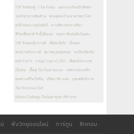
VIP รักซ่อนชู้
Club Friday
ออกแบบรักฉบับพิเศษ
วุ่นรักทายาทพันล้าน
พระพุทธเจ้ามหาศาสดาโลก
ทงอี จอมนางคู่บัลลังก์
ดาบพิฆาตกลางหิมะ
ชีวิตเพื่อชาติ รักนี้เพื่อเธอ
จอมราชันบัลลังก์อมตะ
VIP รักซ่อนชู้ เกาหลี
เสือชะนีเก้ง
เป็นต่อ
หกฉากครับจารย์
สุภาพบุรุษสุดซอย
ระเบิดเถิดเทิง
ตลก 6 ฉาก
3 หนุ่ม 3 มุม x2 2021
เลือดมังกร แรด
เป็นต่อ
เนื้อคู่ The Final Answer
เชฟกระทะเหล็ก
สงครามชีวิตโอชิน
ปริศนาฟ้าแลบ
บุพเพสันนิวาส
The Next Iron Chef
Infinite Challenge Thailand ซุปตาร์ท้าแข่ง
น์
ฟังวิทยุออนไลน์
การ์ตูน
ซิทคอม