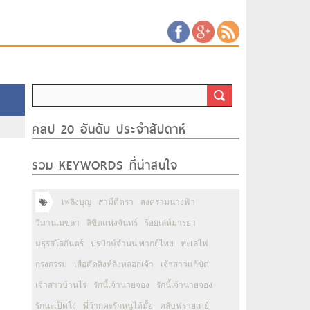
คลิป 20 อันดับ ประจำสัปดาห์
รวม KEYWORDS ที่น่าสนใจ
เพลิงบุญ
สามีตีตรา
สงครามนางฟ้า
วิมานเมขลา
ลิขิตแห่งจันทร์
ร้อยเล่ห์มารยา
มธุรสโลกันตร์
ปรปักษ์จำนน พากย์ไทย
ทะเลไฟ
กรงกรรม
เสือตัดสิงห์ลิงหลอกเจ้า
เจ้าสาวแก้ขัด
เจ้าสาวบ้านไร่
รักนี้เจ้านายจอง
รักนี้เจ้านายจอง
รักนะเป็ดโง่
พี่ว้ากคะรักหนูได้มั้ย
คลับฟรายเดย์