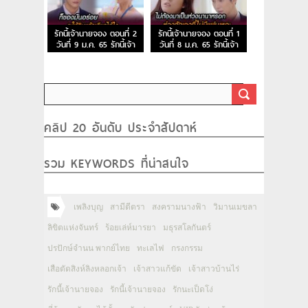
รักนี้เจ้านายจอง ตอนที่ 2
รักนี้เจ้านายจอง ตอนที่ 1
วันที่ 9 ม.ค. 65 รักนี้เจ้า
วันที่ 8 ม.ค. 65 รักนี้เจ้า
นายจอง EP.2
นายจอง EP.1
คลิป 20 อันดับ ประจำสัปดาห์
รวม KEYWORDS ที่น่าสนใจ
เพลิงบุญ
สามีตีตรา
สงครามนางฟ้า
วิมานเมขลา
ลิขิตแห่งจันทร์
ร้อยเล่ห์มารยา
มธุรสโลกันตร์
ปรปักษ์จำนน พากย์ไทย
ทะเลไฟ
กรงกรรม
เสือตัดสิงห์ลิงหลอกเจ้า
เจ้าสาวแก้ขัด
เจ้าสาวบ้านไร่
รักนี้เจ้านายจอง
รักนี้เจ้านายจอง
รักนะเป็ดโง่