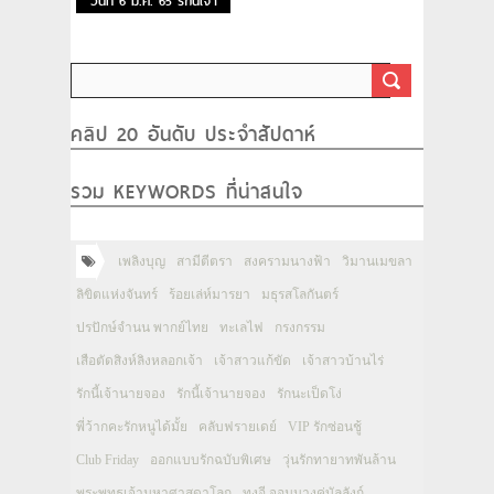
วันที่ 6 มี.ค. 65 รักนี้เจ้า
นายจอง EP.18
คลิป 20 อันดับ ประจำสัปดาห์
รวม KEYWORDS ที่น่าสนใจ
เพลิงบุญ
สามีตีตรา
สงครามนางฟ้า
วิมานเมขลา
ลิขิตแห่งจันทร์
ร้อยเล่ห์มารยา
มธุรสโลกันตร์
ปรปักษ์จำนน พากย์ไทย
ทะเลไฟ
กรงกรรม
เสือตัดสิงห์ลิงหลอกเจ้า
เจ้าสาวแก้ขัด
เจ้าสาวบ้านไร่
รักนี้เจ้านายจอง
รักนี้เจ้านายจอง
รักนะเป็ดโง่
พี่ว้ากคะรักหนูได้มั้ย
คลับฟรายเดย์
VIP รักซ่อนชู้
Club Friday
ออกแบบรักฉบับพิเศษ
วุ่นรักทายาทพันล้าน
พระพุทธเจ้ามหาศาสดาโลก
ทงอี จอมนางคู่บัลลังก์