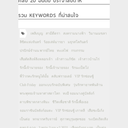
คลิป 20 อันดับ ประจำสัปดาห์
รวม KEYWORDS ที่น่าสนใจ
เพลิงบุญ
สามีตีตรา
สงครามนางฟ้า
วิมานเมขลา
ลิขิตแห่งจันทร์
ร้อยเล่ห์มารยา
มธุรสโลกันตร์
ปรปักษ์จำนน พากย์ไทย
ทะเลไฟ
กรงกรรม
เสือตัดสิงห์ลิงหลอกเจ้า
เจ้าสาวแก้ขัด
เจ้าสาวบ้านไร่
รักนี้เจ้านายจอง
รักนี้เจ้านายจอง
รักนะเป็ดโง่
พี่ว้ากคะรักหนูได้มั้ย
คลับฟรายเดย์
VIP รักซ่อนชู้
Club Friday
ออกแบบรักฉบับพิเศษ
วุ่นรักทายาทพันล้าน
พระพุทธเจ้ามหาศาสดาโลก
ทงอี จอมนางคู่บัลลังก์
ดาบพิฆาตกลางหิมะ
ชีวิตเพื่อชาติ รักนี้เพื่อเธอ
จอมราชันบัลลังก์อมตะ
VIP รักซ่อนชู้ เกาหลี
เสือชะนีเก้ง
เป็นต่อ
หกฉากครับจารย์
สุภาพบุรุษสุดซอย
ระเบิดเถิดเทิง
ตลก 6 ฉาก
3 หนุ่ม 3 มุม x2 2021
เลือดมังกร แรด
เป็นต่อ