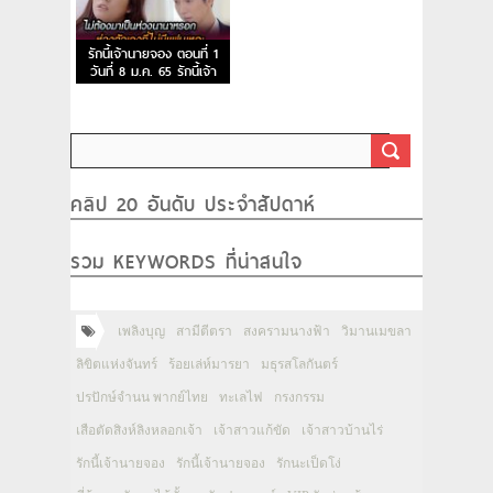
รักนี้เจ้านายจอง ตอนที่ 1
วันที่ 8 ม.ค. 65 รักนี้เจ้า
นายจอง EP.1
คลิป 20 อันดับ ประจำสัปดาห์
รวม KEYWORDS ที่น่าสนใจ
เพลิงบุญ
สามีตีตรา
สงครามนางฟ้า
วิมานเมขลา
ลิขิตแห่งจันทร์
ร้อยเล่ห์มารยา
มธุรสโลกันตร์
ปรปักษ์จำนน พากย์ไทย
ทะเลไฟ
กรงกรรม
เสือตัดสิงห์ลิงหลอกเจ้า
เจ้าสาวแก้ขัด
เจ้าสาวบ้านไร่
รักนี้เจ้านายจอง
รักนี้เจ้านายจอง
รักนะเป็ดโง่