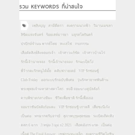
รวม KEYWORDS ที่น่าสนใจ
เพลิงบุญ
สามีตีตรา
สงครามนางฟ้า
วิมานเมขลา
ลิขิตแห่งจันทร์
ร้อยเล่ห์มารยา
มธุรสโลกันตร์
ปรปักษ์จำนน พากย์ไทย
ทะเลไฟ
กรงกรรม
เสือตัดสิงห์ลิงหลอกเจ้า
เจ้าสาวแก้ขัด
เจ้าสาวบ้านไร่
รักนี้เจ้านายจอง
รักนี้เจ้านายจอง
รักนะเป็ดโง่
พี่ว้ากคะรักหนูได้มั้ย
คลับฟรายเดย์
VIP รักซ่อนชู้
Club Friday
ออกแบบรักฉบับพิเศษ
วุ่นรักทายาทพันล้าน
พระพุทธเจ้ามหาศาสดาโลก
ทงอี จอมนางคู่บัลลังก์
ดาบพิฆาตกลางหิมะ
ชีวิตเพื่อชาติ รักนี้เพื่อเธอ
จอมราชันบัลลังก์อมตะ
VIP รักซ่อนชู้ เกาหลี
เสือชะนีเก้ง
เป็นต่อ
หกฉากครับจารย์
สุภาพบุรุษสุดซอย
ระเบิดเถิดเทิง
ตลก 6 ฉาก
3 หนุ่ม 3 มุม x2 2021
เลือดมังกร แรด
เป็นต่อ
เนื้อคู่ The Final Answer
เชฟกระทะเหล็ก
สงครามชีวิตโอชิน