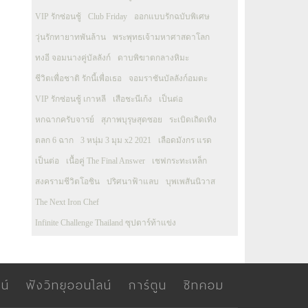
VIP รักซ่อนชู้
Club Friday
ออกแบบรักฉบับพิเศษ
วุ่นรักทายาทพันล้าน
พระพุทธเจ้ามหาศาสดาโลก
ทงอี จอมนางคู่บัลลังก์
ดาบพิฆาตกลางหิมะ
ชีวิตเพื่อชาติ รักนี้เพื่อเธอ
จอมราชันบัลลังก์อมตะ
VIP รักซ่อนชู้ เกาหลี
เสือชะนีเก้ง
เป็นต่อ
หกฉากครับจารย์
สุภาพบุรุษสุดซอย
ระเบิดเถิดเทิง
ตลก 6 ฉาก
3 หนุ่ม 3 มุม x2 2021
เลือดมังกร แรด
เป็นต่อ
เนื้อคู่ The Final Answer
เชฟกระทะเหล็ก
สงครามชีวิตโอชิน
ปริศนาฟ้าแลบ
บุพเพสันนิวาส
The Next Iron Chef
Infinite Challenge Thailand ซุปตาร์ท้าแข่ง
น์
ฟังวิทยุออนไลน์
การ์ตูน
ซิทคอม