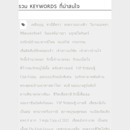
รวม KEYWORDS ที่น่าสนใจ
เพลิงบุญ
สามีตีตรา
สงครามนางฟ้า
วิมานเมขลา
ลิขิตแห่งจันทร์
ร้อยเล่ห์มารยา
มธุรสโลกันตร์
ปรปักษ์จำนน พากย์ไทย
ทะเลไฟ
กรงกรรม
เสือตัดสิงห์ลิงหลอกเจ้า
เจ้าสาวแก้ขัด
เจ้าสาวบ้านไร่
รักนี้เจ้านายจอง
รักนี้เจ้านายจอง
รักนะเป็ดโง่
พี่ว้ากคะรักหนูได้มั้ย
คลับฟรายเดย์
VIP รักซ่อนชู้
Club Friday
ออกแบบรักฉบับพิเศษ
วุ่นรักทายาทพันล้าน
พระพุทธเจ้ามหาศาสดาโลก
ทงอี จอมนางคู่บัลลังก์
ดาบพิฆาตกลางหิมะ
ชีวิตเพื่อชาติ รักนี้เพื่อเธอ
จอมราชันบัลลังก์อมตะ
VIP รักซ่อนชู้ เกาหลี
เสือชะนีเก้ง
เป็นต่อ
หกฉากครับจารย์
สุภาพบุรุษสุดซอย
ระเบิดเถิดเทิง
ตลก 6 ฉาก
3 หนุ่ม 3 มุม x2 2021
เลือดมังกร แรด
เป็นต่อ
เนื้อคู่ The Final Answer
เชฟกระทะเหล็ก
สงครามชีวิตโอชิน