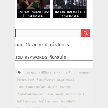
The Face Thailand | EP.2
The Face Thailand | EP.1
| 11 ตุลาคม 2557
| 4 ตุลาคม 2557
คลิป 20 อันดับ ประจำสัปดาห์
รวม KEYWORDS ที่น่าสนใจ
เพลิงบุญ
สามีตีตรา
สงครามนางฟ้า
วิมานเมขลา
ลิขิตแห่งจันทร์
ร้อยเล่ห์มารยา
มธุรสโลกันตร์
ปรปักษ์จำนน พากย์ไทย
ทะเลไฟ
กรงกรรม
เสือตัดสิงห์ลิงหลอกเจ้า
เจ้าสาวแก้ขัด
เจ้าสาวบ้านไร่
รักนี้เจ้านายจอง
รักนี้เจ้านายจอง
รักนะเป็ดโง่