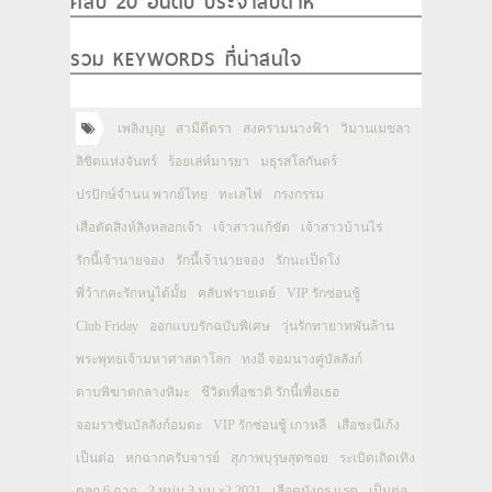
คลิป 20 อันดับ ประจำสัปดาห์
รวม KEYWORDS ที่น่าสนใจ
เพลิงบุญ
สามีตีตรา
สงครามนางฟ้า
วิมานเมขลา
ลิขิตแห่งจันทร์
ร้อยเล่ห์มารยา
มธุรสโลกันตร์
ปรปักษ์จำนน พากย์ไทย
ทะเลไฟ
กรงกรรม
เสือตัดสิงห์ลิงหลอกเจ้า
เจ้าสาวแก้ขัด
เจ้าสาวบ้านไร่
รักนี้เจ้านายจอง
รักนี้เจ้านายจอง
รักนะเป็ดโง่
พี่ว้ากคะรักหนูได้มั้ย
คลับฟรายเดย์
VIP รักซ่อนชู้
Club Friday
ออกแบบรักฉบับพิเศษ
วุ่นรักทายาทพันล้าน
พระพุทธเจ้ามหาศาสดาโลก
ทงอี จอมนางคู่บัลลังก์
ดาบพิฆาตกลางหิมะ
ชีวิตเพื่อชาติ รักนี้เพื่อเธอ
จอมราชันบัลลังก์อมตะ
VIP รักซ่อนชู้ เกาหลี
เสือชะนีเก้ง
เป็นต่อ
หกฉากครับจารย์
สุภาพบุรุษสุดซอย
ระเบิดเถิดเทิง
ตลก 6 ฉาก
3 หนุ่ม 3 มุม x2 2021
เลือดมังกร แรด
เป็นต่อ