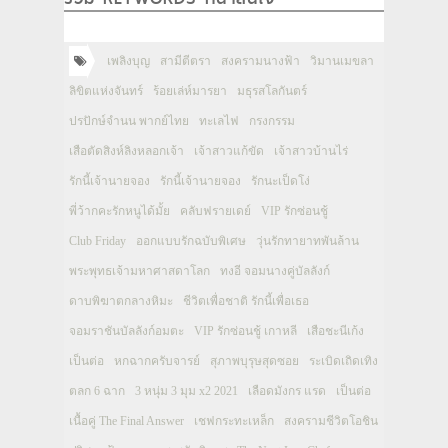
เพลิงบุญ
สามีตีตรา
สงครามนางฟ้า
วิมานเมขลา
ลิขิตแห่งจันทร์
ร้อยเล่ห์มารยา
มธุรสโลกันตร์
ปรปักษ์จำนน พากย์ไทย
ทะเลไฟ
กรงกรรม
เสือตัดสิงห์ลิงหลอกเจ้า
เจ้าสาวแก้ขัด
เจ้าสาวบ้านไร่
รักนี้เจ้านายจอง
รักนี้เจ้านายจอง
รักนะเป็ดโง่
พี่ว้ากคะรักหนูได้มั้ย
คลับฟรายเดย์
VIP รักซ่อนชู้
Club Friday
ออกแบบรักฉบับพิเศษ
วุ่นรักทายาทพันล้าน
พระพุทธเจ้ามหาศาสดาโลก
ทงอี จอมนางคู่บัลลังก์
ดาบพิฆาตกลางหิมะ
ชีวิตเพื่อชาติ รักนี้เพื่อเธอ
จอมราชันบัลลังก์อมตะ
VIP รักซ่อนชู้ เกาหลี
เสือชะนีเก้ง
เป็นต่อ
หกฉากครับจารย์
สุภาพบุรุษสุดซอย
ระเบิดเถิดเทิง
ตลก 6 ฉาก
3 หนุ่ม 3 มุม x2 2021
เลือดมังกร แรด
เป็นต่อ
เนื้อคู่ The Final Answer
เชฟกระทะเหล็ก
สงครามชีวิตโอชิน