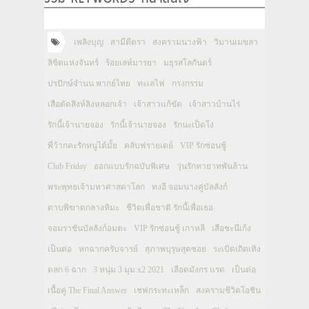
เพลิงบุญ
สามีตีตรา
สงครามนางฟ้า
วิมานเมขลา
ลิขิตแห่งจันทร์
ร้อยเล่ห์มารยา
มธุรสโลกันตร์
ปรปักษ์จำนน พากย์ไทย
ทะเลไฟ
กรงกรรม
เสือตัดสิงห์ลิงหลอกเจ้า
เจ้าสาวแก้ขัด
เจ้าสาวบ้านไร่
รักนี้เจ้านายจอง
รักนี้เจ้านายจอง
รักนะเป็ดโง่
พี่ว้ากคะรักหนูได้มั้ย
คลับฟรายเดย์
VIP รักซ่อนชู้
Club Friday
ออกแบบรักฉบับพิเศษ
วุ่นรักทายาทพันล้าน
พระพุทธเจ้ามหาศาสดาโลก
ทงอี จอมนางคู่บัลลังก์
ดาบพิฆาตกลางหิมะ
ชีวิตเพื่อชาติ รักนี้เพื่อเธอ
จอมราชันบัลลังก์อมตะ
VIP รักซ่อนชู้ เกาหลี
เสือชะนีเก้ง
เป็นต่อ
หกฉากครับจารย์
สุภาพบุรุษสุดซอย
ระเบิดเถิดเทิง
ตลก 6 ฉาก
3 หนุ่ม 3 มุม x2 2021
เลือดมังกร แรด
เป็นต่อ
เนื้อคู่ The Final Answer
เชฟกระทะเหล็ก
สงครามชีวิตโอชิน