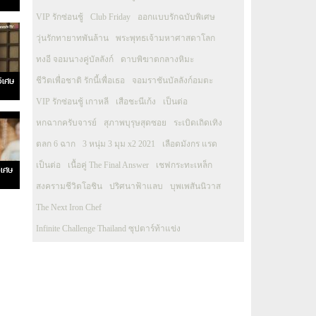
VIP รักซ่อนชู้
Club Friday
ออกแบบรักฉบับพิเศษ
วุ่นรักทายาทพันล้าน
พระพุทธเจ้ามหาศาสดาโลก
ทงอี จอมนางคู่บัลลังก์
ดาบพิฆาตกลางหิมะ
วิเศษ
ชีวิตเพื่อชาติ รักนี้เพื่อเธอ
จอมราชันบัลลังก์อมตะ
VIP รักซ่อนชู้ เกาหลี
เสือชะนีเก้ง
เป็นต่อ
หกฉากครับจารย์
สุภาพบุรุษสุดซอย
ระเบิดเถิดเทิง
ตลก 6 ฉาก
3 หนุ่ม 3 มุม x2 2021
เลือดมังกร แรด
เป็นต่อ
เนื้อคู่ The Final Answer
เชฟกระทะเหล็ก
ิเศษ
สงครามชีวิตโอชิน
ปริศนาฟ้าแลบ
บุพเพสันนิวาส
The Next Iron Chef
Infinite Challenge Thailand ซุปตาร์ท้าแข่ง