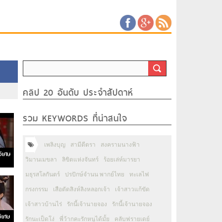
คลิป 20 อันดับ ประจำสัปดาห์
รวม KEYWORDS ที่น่าสนใจ
เพลิงบุญ
สามีตีตรา
สงครามนางฟ้า
วิเศษ
วิมานเมขลา
ลิขิตแห่งจันทร์
ร้อยเล่ห์มารยา
มธุรสโลกันตร์
ปรปักษ์จำนน พากย์ไทย
ทะเลไฟ
กรงกรรม
เสือตัดสิงห์ลิงหลอกเจ้า
เจ้าสาวแก้ขัด
เจ้าสาวบ้านไร่
รักนี้เจ้านายจอง
รักนี้เจ้านายจอง
ิเศษ
รักนะเป็ดโง่
พี่ว้ากคะรักหนูได้มั้ย
คลับฟรายเดย์