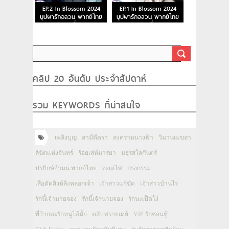
EP.2 In Blossom 2024
EP.1 In Blossom 2024
บุปผารักอลวน พากย์ไทย
บุปผารักอลวน พากย์ไทย
ตอนที่ 2
ตอนที่ 1
คลิป 20 อันดับ ประจำสัปดาห์
รวม KEYWORDS ที่น่าสนใจ
เพลิงบุญ
สามีตีตรา
สงครามนางฟ้า
วิมานเมขลา
ลิขิตแห่งจันทร์
ร้อยเล่ห์มารยา
มธุรสโลกันตร์
ปรปักษ์จำนน พากย์ไทย
ทะเลไฟ
กรงกรรม
เสือตัดสิงห์ลิงหลอกเจ้า
เจ้าสาวแก้ขัด
เจ้าสาวบ้านไร่
รักนี้เจ้านายจอง
รักนี้เจ้านายจอง
รักนะเป็ดโง่
พี่ว้ากคะรักหนูได้มั้ย
คลับฟรายเดย์
VIP รักซ่อนชู้