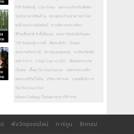
ไทย
VIP รักซ่อนชู้
Club Friday
ออกแบบรักฉบับพิเศษ
วุ่นรักทายาทพันล้าน
พระพุทธเจ้ามหาศาสดาโลก
ทงอี จอมนางคู่บัลลังก์
ดาบพิฆาตกลางหิมะ
24
ชีวิตเพื่อชาติ รักนี้เพื่อเธอ
จอมราชันบัลลังก์อมตะ
ไทย
VIP รักซ่อนชู้ เกาหลี
เสือชะนีเก้ง
เป็นต่อ
หกฉากครับจารย์
สุภาพบุรุษสุดซอย
ระเบิดเถิดเทิง
ตลก 6 ฉาก
3 หนุ่ม 3 มุม x2 2021
เลือดมังกร แรด
เป็นต่อ
เนื้อคู่ The Final Answer
เชฟกระทะเหล็ก
24
ไทย
สงครามชีวิตโอชิน
ปริศนาฟ้าแลบ
บุพเพสันนิวาส
The Next Iron Chef
Infinite Challenge Thailand ซุปตาร์ท้าแข่ง
น์
ฟังวิทยุออนไลน์
การ์ตูน
ซิทคอม