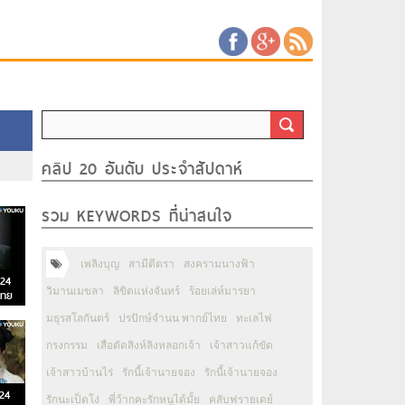
คลิป 20 อันดับ ประจำสัปดาห์
รวม KEYWORDS ที่น่าสนใจ
เพลิงบุญ
สามีตีตรา
สงครามนางฟ้า
024
วิมานเมขลา
ลิขิตแห่งจันทร์
ร้อยเล่ห์มารยา
ไทย
มธุรสโลกันตร์
ปรปักษ์จำนน พากย์ไทย
ทะเลไฟ
กรงกรรม
เสือตัดสิงห์ลิงหลอกเจ้า
เจ้าสาวแก้ขัด
เจ้าสาวบ้านไร่
รักนี้เจ้านายจอง
รักนี้เจ้านายจอง
24
รักนะเป็ดโง่
พี่ว้ากคะรักหนูได้มั้ย
คลับฟรายเดย์