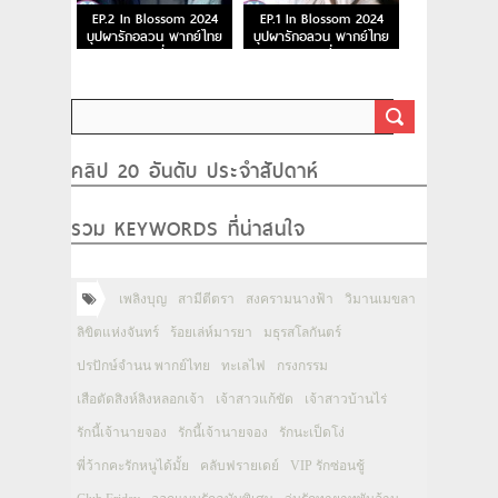
EP.2 In Blossom 2024
EP.1 In Blossom 2024
บุปผารักอลวน พากย์ไทย
บุปผารักอลวน พากย์ไทย
ตอนที่ 2
ตอนที่ 1
คลิป 20 อันดับ ประจำสัปดาห์
รวม KEYWORDS ที่น่าสนใจ
เพลิงบุญ
สามีตีตรา
สงครามนางฟ้า
วิมานเมขลา
ลิขิตแห่งจันทร์
ร้อยเล่ห์มารยา
มธุรสโลกันตร์
ปรปักษ์จำนน พากย์ไทย
ทะเลไฟ
กรงกรรม
เสือตัดสิงห์ลิงหลอกเจ้า
เจ้าสาวแก้ขัด
เจ้าสาวบ้านไร่
รักนี้เจ้านายจอง
รักนี้เจ้านายจอง
รักนะเป็ดโง่
พี่ว้ากคะรักหนูได้มั้ย
คลับฟรายเดย์
VIP รักซ่อนชู้