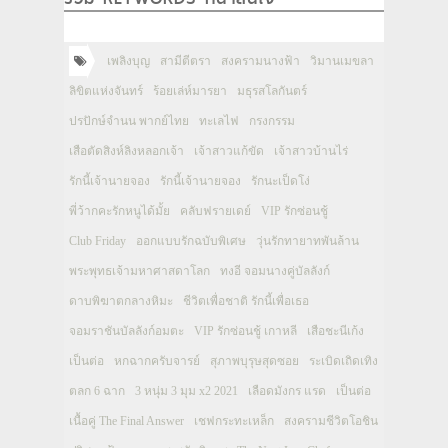
เพลิงบุญ
สามีตีตรา
สงครามนางฟ้า
วิมานเมขลา
ลิขิตแห่งจันทร์
ร้อยเล่ห์มารยา
มธุรสโลกันตร์
ปรปักษ์จำนน พากย์ไทย
ทะเลไฟ
กรงกรรม
เสือตัดสิงห์ลิงหลอกเจ้า
เจ้าสาวแก้ขัด
เจ้าสาวบ้านไร่
รักนี้เจ้านายจอง
รักนี้เจ้านายจอง
รักนะเป็ดโง่
พี่ว้ากคะรักหนูได้มั้ย
คลับฟรายเดย์
VIP รักซ่อนชู้
Club Friday
ออกแบบรักฉบับพิเศษ
วุ่นรักทายาทพันล้าน
พระพุทธเจ้ามหาศาสดาโลก
ทงอี จอมนางคู่บัลลังก์
ดาบพิฆาตกลางหิมะ
ชีวิตเพื่อชาติ รักนี้เพื่อเธอ
จอมราชันบัลลังก์อมตะ
VIP รักซ่อนชู้ เกาหลี
เสือชะนีเก้ง
เป็นต่อ
หกฉากครับจารย์
สุภาพบุรุษสุดซอย
ระเบิดเถิดเทิง
ตลก 6 ฉาก
3 หนุ่ม 3 มุม x2 2021
เลือดมังกร แรด
เป็นต่อ
เนื้อคู่ The Final Answer
เชฟกระทะเหล็ก
สงครามชีวิตโอชิน