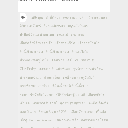
เพลิงบุญ
สามีตีตรา
สงครามนางฟ้า
วิมานเมขลา
ลิขิตแห่งจันทร์
ร้อยเล่ห์มารยา
มธุรสโลกันตร์
ปรปักษ์จำนน พากย์ไทย
ทะเลไฟ
กรงกรรม
เสือตัดสิงห์ลิงหลอกเจ้า
เจ้าสาวแก้ขัด
เจ้าสาวบ้านไร่
รักนี้เจ้านายจอง
รักนี้เจ้านายจอง
รักนะเป็ดโง่
พี่ว้ากคะรักหนูได้มั้ย
คลับฟรายเดย์
VIP รักซ่อนชู้
Club Friday
ออกแบบรักฉบับพิเศษ
วุ่นรักทายาทพันล้าน
พระพุทธเจ้ามหาศาสดาโลก
ทงอี จอมนางคู่บัลลังก์
ดาบพิฆาตกลางหิมะ
ชีวิตเพื่อชาติ รักนี้เพื่อเธอ
จอมราชันบัลลังก์อมตะ
VIP รักซ่อนชู้ เกาหลี
เสือชะนีเก้ง
เป็นต่อ
หกฉากครับจารย์
สุภาพบุรุษสุดซอย
ระเบิดเถิดเทิง
ตลก 6 ฉาก
3 หนุ่ม 3 มุม x2 2021
เลือดมังกร แรด
เป็นต่อ
เนื้อคู่ The Final Answer
เชฟกระทะเหล็ก
สงครามชีวิตโอชิน