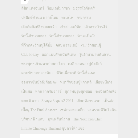
ลิขิตแห่งจันทร์
ร้อยเล่ห์มารยา
มธุรสโลกันตร์
ปรปักษ์จำนน พากย์ไทย
ทะเลไฟ
กรงกรรม
เสือตัดสิงห์ลิงหลอกเจ้า
เจ้าสาวแก้ขัด
เจ้าสาวบ้านไร่
รักนี้เจ้านายจอง
รักนี้เจ้านายจอง
รักนะเป็ดโง่
พี่ว้ากคะรักหนูได้มั้ย
คลับฟรายเดย์
VIP รักซ่อนชู้
Club Friday
ออกแบบรักฉบับพิเศษ
วุ่นรักทายาทพันล้าน
พระพุทธเจ้ามหาศาสดาโลก
ทงอี จอมนางคู่บัลลังก์
ดาบพิฆาตกลางหิมะ
ชีวิตเพื่อชาติ รักนี้เพื่อเธอ
จอมราชันบัลลังก์อมตะ
VIP รักซ่อนชู้ เกาหลี
เสือชะนีเก้ง
เป็นต่อ
หกฉากครับจารย์
สุภาพบุรุษสุดซอย
ระเบิดเถิดเทิง
ตลก 6 ฉาก
3 หนุ่ม 3 มุม x2 2021
เลือดมังกร แรด
เป็นต่อ
เนื้อคู่ The Final Answer
เชฟกระทะเหล็ก
สงครามชีวิตโอชิน
ปริศนาฟ้าแลบ
บุพเพสันนิวาส
The Next Iron Chef
Infinite Challenge Thailand ซุปตาร์ท้าแข่ง