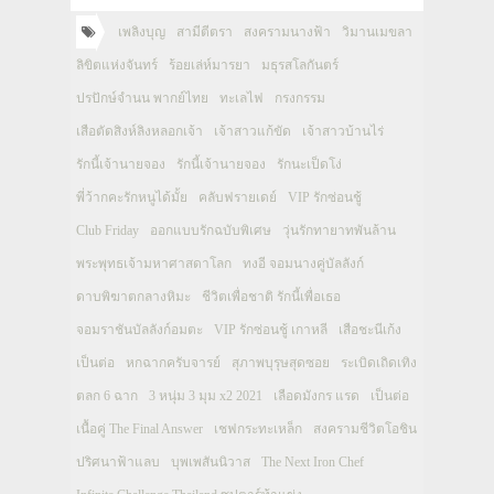
เพลิงบุญ
สามีตีตรา
สงครามนางฟ้า
วิมานเมขลา
ลิขิตแห่งจันทร์
ร้อยเล่ห์มารยา
มธุรสโลกันตร์
ปรปักษ์จำนน พากย์ไทย
ทะเลไฟ
กรงกรรม
เสือตัดสิงห์ลิงหลอกเจ้า
เจ้าสาวแก้ขัด
เจ้าสาวบ้านไร่
รักนี้เจ้านายจอง
รักนี้เจ้านายจอง
รักนะเป็ดโง่
พี่ว้ากคะรักหนูได้มั้ย
คลับฟรายเดย์
VIP รักซ่อนชู้
Club Friday
ออกแบบรักฉบับพิเศษ
วุ่นรักทายาทพันล้าน
พระพุทธเจ้ามหาศาสดาโลก
ทงอี จอมนางคู่บัลลังก์
ดาบพิฆาตกลางหิมะ
ชีวิตเพื่อชาติ รักนี้เพื่อเธอ
จอมราชันบัลลังก์อมตะ
VIP รักซ่อนชู้ เกาหลี
เสือชะนีเก้ง
เป็นต่อ
หกฉากครับจารย์
สุภาพบุรุษสุดซอย
ระเบิดเถิดเทิง
ตลก 6 ฉาก
3 หนุ่ม 3 มุม x2 2021
เลือดมังกร แรด
เป็นต่อ
เนื้อคู่ The Final Answer
เชฟกระทะเหล็ก
สงครามชีวิตโอชิน
ปริศนาฟ้าแลบ
บุพเพสันนิวาส
The Next Iron Chef