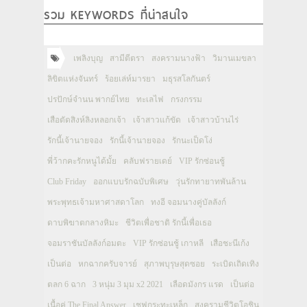
รวม KEYWORDS ที่น่าสนใจ
เพลิงบุญ
สามีตีตรา
สงครามนางฟ้า
วิมานเมขลา
ลิขิตแห่งจันทร์
ร้อยเล่ห์มารยา
มธุรสโลกันตร์
ปรปักษ์จำนน พากย์ไทย
ทะเลไฟ
กรงกรรม
เสือตัดสิงห์ลิงหลอกเจ้า
เจ้าสาวแก้ขัด
เจ้าสาวบ้านไร่
รักนี้เจ้านายจอง
รักนี้เจ้านายจอง
รักนะเป็ดโง่
พี่ว้ากคะรักหนูได้มั้ย
คลับฟรายเดย์
VIP รักซ่อนชู้
Club Friday
ออกแบบรักฉบับพิเศษ
วุ่นรักทายาทพันล้าน
พระพุทธเจ้ามหาศาสดาโลก
ทงอี จอมนางคู่บัลลังก์
ดาบพิฆาตกลางหิมะ
ชีวิตเพื่อชาติ รักนี้เพื่อเธอ
จอมราชันบัลลังก์อมตะ
VIP รักซ่อนชู้ เกาหลี
เสือชะนีเก้ง
เป็นต่อ
หกฉากครับจารย์
สุภาพบุรุษสุดซอย
ระเบิดเถิดเทิง
ตลก 6 ฉาก
3 หนุ่ม 3 มุม x2 2021
เลือดมังกร แรด
เป็นต่อ
เนื้อคู่ The Final Answer
เชฟกระทะเหล็ก
สงครามชีวิตโอชิน