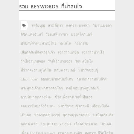
รวม KEYWORDS ที่น่าสนใจ
เพลิงบุญ
สามีตีตรา
สงครามนางฟ้า
วิมานเมขลา
ลิขิตแห่งจันทร์
ร้อยเล่ห์มารยา
มธุรสโลกันตร์
ปรปักษ์จำนน พากย์ไทย
ทะเลไฟ
กรงกรรม
เสือตัดสิงห์ลิงหลอกเจ้า
เจ้าสาวแก้ขัด
เจ้าสาวบ้านไร่
รักนี้เจ้านายจอง
รักนี้เจ้านายจอง
รักนะเป็ดโง่
พี่ว้ากคะรักหนูได้มั้ย
คลับฟรายเดย์
VIP รักซ่อนชู้
Club Friday
ออกแบบรักฉบับพิเศษ
วุ่นรักทายาทพันล้าน
พระพุทธเจ้ามหาศาสดาโลก
ทงอี จอมนางคู่บัลลังก์
ดาบพิฆาตกลางหิมะ
ชีวิตเพื่อชาติ รักนี้เพื่อเธอ
จอมราชันบัลลังก์อมตะ
VIP รักซ่อนชู้ เกาหลี
เสือชะนีเก้ง
เป็นต่อ
หกฉากครับจารย์
สุภาพบุรุษสุดซอย
ระเบิดเถิดเทิง
ตลก 6 ฉาก
3 หนุ่ม 3 มุม x2 2021
เลือดมังกร แรด
เป็นต่อ
เนื้อคู่ The Final Answer
เชฟกระทะเหล็ก
สงครามชีวิตโอชิน