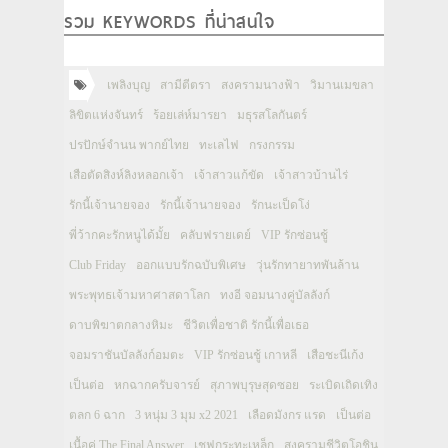
รวม KEYWORDS ที่น่าสนใจ
เพลิงบุญ
สามีตีตรา
สงครามนางฟ้า
วิมานเมขลา
ลิขิตแห่งจันทร์
ร้อยเล่ห์มารยา
มธุรสโลกันตร์
ปรปักษ์จำนน พากย์ไทย
ทะเลไฟ
กรงกรรม
เสือตัดสิงห์ลิงหลอกเจ้า
เจ้าสาวแก้ขัด
เจ้าสาวบ้านไร่
รักนี้เจ้านายจอง
รักนี้เจ้านายจอง
รักนะเป็ดโง่
พี่ว้ากคะรักหนูได้มั้ย
คลับฟรายเดย์
VIP รักซ่อนชู้
Club Friday
ออกแบบรักฉบับพิเศษ
วุ่นรักทายาทพันล้าน
พระพุทธเจ้ามหาศาสดาโลก
ทงอี จอมนางคู่บัลลังก์
ดาบพิฆาตกลางหิมะ
ชีวิตเพื่อชาติ รักนี้เพื่อเธอ
จอมราชันบัลลังก์อมตะ
VIP รักซ่อนชู้ เกาหลี
เสือชะนีเก้ง
เป็นต่อ
หกฉากครับจารย์
สุภาพบุรุษสุดซอย
ระเบิดเถิดเทิง
ตลก 6 ฉาก
3 หนุ่ม 3 มุม x2 2021
เลือดมังกร แรด
เป็นต่อ
เนื้อคู่ The Final Answer
เชฟกระทะเหล็ก
สงครามชีวิตโอชิน