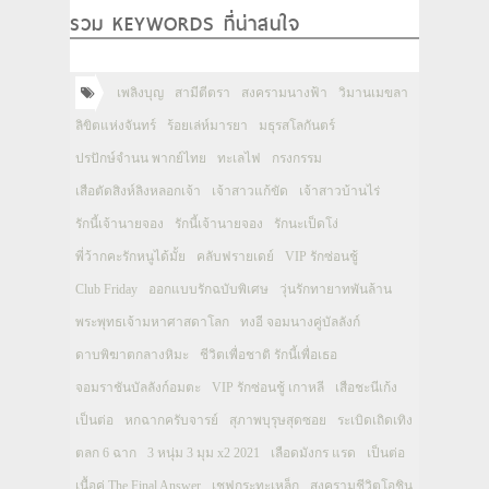
รวม KEYWORDS ที่น่าสนใจ
เพลิงบุญ
สามีตีตรา
สงครามนางฟ้า
วิมานเมขลา
ลิขิตแห่งจันทร์
ร้อยเล่ห์มารยา
มธุรสโลกันตร์
ปรปักษ์จำนน พากย์ไทย
ทะเลไฟ
กรงกรรม
เสือตัดสิงห์ลิงหลอกเจ้า
เจ้าสาวแก้ขัด
เจ้าสาวบ้านไร่
รักนี้เจ้านายจอง
รักนี้เจ้านายจอง
รักนะเป็ดโง่
พี่ว้ากคะรักหนูได้มั้ย
คลับฟรายเดย์
VIP รักซ่อนชู้
Club Friday
ออกแบบรักฉบับพิเศษ
วุ่นรักทายาทพันล้าน
พระพุทธเจ้ามหาศาสดาโลก
ทงอี จอมนางคู่บัลลังก์
ดาบพิฆาตกลางหิมะ
ชีวิตเพื่อชาติ รักนี้เพื่อเธอ
จอมราชันบัลลังก์อมตะ
VIP รักซ่อนชู้ เกาหลี
เสือชะนีเก้ง
เป็นต่อ
หกฉากครับจารย์
สุภาพบุรุษสุดซอย
ระเบิดเถิดเทิง
ตลก 6 ฉาก
3 หนุ่ม 3 มุม x2 2021
เลือดมังกร แรด
เป็นต่อ
เนื้อคู่ The Final Answer
เชฟกระทะเหล็ก
สงครามชีวิตโอชิน