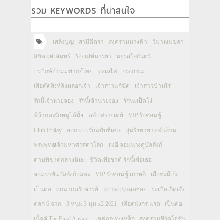
รวม KEYWORDS ที่น่าสนใจ
เพลิงบุญ
สามีตีตรา
สงครามนางฟ้า
วิมานเมขลา
ลิขิตแห่งจันทร์
ร้อยเล่ห์มารยา
มธุรสโลกันตร์
ปรปักษ์จำนน พากย์ไทย
ทะเลไฟ
กรงกรรม
เสือตัดสิงห์ลิงหลอกเจ้า
เจ้าสาวแก้ขัด
เจ้าสาวบ้านไร่
รักนี้เจ้านายจอง
รักนี้เจ้านายจอง
รักนะเป็ดโง่
พี่ว้ากคะรักหนูได้มั้ย
คลับฟรายเดย์
VIP รักซ่อนชู้
Club Friday
ออกแบบรักฉบับพิเศษ
วุ่นรักทายาทพันล้าน
พระพุทธเจ้ามหาศาสดาโลก
ทงอี จอมนางคู่บัลลังก์
ดาบพิฆาตกลางหิมะ
ชีวิตเพื่อชาติ รักนี้เพื่อเธอ
จอมราชันบัลลังก์อมตะ
VIP รักซ่อนชู้ เกาหลี
เสือชะนีเก้ง
เป็นต่อ
หกฉากครับจารย์
สุภาพบุรุษสุดซอย
ระเบิดเถิดเทิง
ตลก 6 ฉาก
3 หนุ่ม 3 มุม x2 2021
เลือดมังกร แรด
เป็นต่อ
เนื้อคู่ The Final Answer
เชฟกระทะเหล็ก
สงครามชีวิตโอชิน