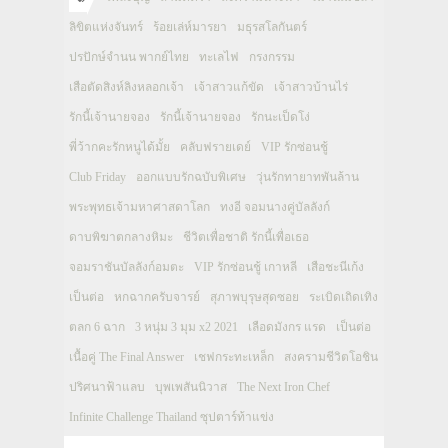
ลิขิตแห่งจันทร์
ร้อยเล่ห์มารยา
มธุรสโลกันตร์
ปรปักษ์จำนน พากย์ไทย
ทะเลไฟ
กรงกรรม
เสือตัดสิงห์ลิงหลอกเจ้า
เจ้าสาวแก้ขัด
เจ้าสาวบ้านไร่
รักนี้เจ้านายจอง
รักนี้เจ้านายจอง
รักนะเป็ดโง่
พี่ว้ากคะรักหนูได้มั้ย
คลับฟรายเดย์
VIP รักซ่อนชู้
Club Friday
ออกแบบรักฉบับพิเศษ
วุ่นรักทายาทพันล้าน
พระพุทธเจ้ามหาศาสดาโลก
ทงอี จอมนางคู่บัลลังก์
ดาบพิฆาตกลางหิมะ
ชีวิตเพื่อชาติ รักนี้เพื่อเธอ
จอมราชันบัลลังก์อมตะ
VIP รักซ่อนชู้ เกาหลี
เสือชะนีเก้ง
เป็นต่อ
หกฉากครับจารย์
สุภาพบุรุษสุดซอย
ระเบิดเถิดเทิง
ตลก 6 ฉาก
3 หนุ่ม 3 มุม x2 2021
เลือดมังกร แรด
เป็นต่อ
เนื้อคู่ The Final Answer
เชฟกระทะเหล็ก
สงครามชีวิตโอชิน
ปริศนาฟ้าแลบ
บุพเพสันนิวาส
The Next Iron Chef
Infinite Challenge Thailand ซุปตาร์ท้าแข่ง