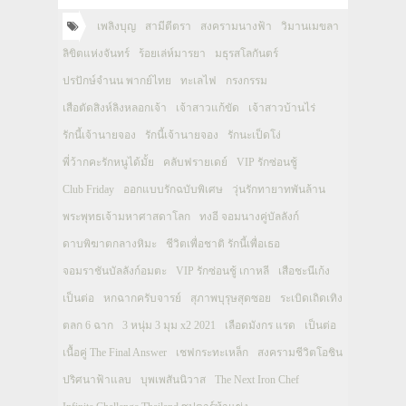
เพลิงบุญ
สามีตีตรา
สงครามนางฟ้า
วิมานเมขลา
ลิขิตแห่งจันทร์
ร้อยเล่ห์มารยา
มธุรสโลกันตร์
ปรปักษ์จำนน พากย์ไทย
ทะเลไฟ
กรงกรรม
เสือตัดสิงห์ลิงหลอกเจ้า
เจ้าสาวแก้ขัด
เจ้าสาวบ้านไร่
รักนี้เจ้านายจอง
รักนี้เจ้านายจอง
รักนะเป็ดโง่
พี่ว้ากคะรักหนูได้มั้ย
คลับฟรายเดย์
VIP รักซ่อนชู้
Club Friday
ออกแบบรักฉบับพิเศษ
วุ่นรักทายาทพันล้าน
พระพุทธเจ้ามหาศาสดาโลก
ทงอี จอมนางคู่บัลลังก์
ดาบพิฆาตกลางหิมะ
ชีวิตเพื่อชาติ รักนี้เพื่อเธอ
จอมราชันบัลลังก์อมตะ
VIP รักซ่อนชู้ เกาหลี
เสือชะนีเก้ง
เป็นต่อ
หกฉากครับจารย์
สุภาพบุรุษสุดซอย
ระเบิดเถิดเทิง
ตลก 6 ฉาก
3 หนุ่ม 3 มุม x2 2021
เลือดมังกร แรด
เป็นต่อ
เนื้อคู่ The Final Answer
เชฟกระทะเหล็ก
สงครามชีวิตโอชิน
ปริศนาฟ้าแลบ
บุพเพสันนิวาส
The Next Iron Chef