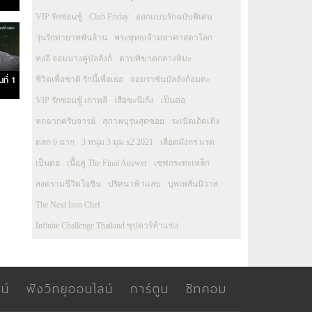
VIP รักซ่อนชู้
Club Friday
ออกแบบรักฉบับพิเศษ
วุ่นรักทายาทพันล้าน
พระพุทธเจ้ามหาศาสดาโลก
ทงอี จอมนางคู่บัลลังก์
ดาบพิฆาตกลางหิมะ
ที่ 1
ชีวิตเพื่อชาติ รักนี้เพื่อเธอ
จอมราชันบัลลังก์อมตะ
VIP รักซ่อนชู้ เกาหลี
เสือชะนีเก้ง
เป็นต่อ
หกฉากครับจารย์
สุภาพบุรุษสุดซอย
ระเบิดเถิดเทิง
ตลก 6 ฉาก
3 หนุ่ม 3 มุม x2 2021
เลือดมังกร แรด
เป็นต่อ
เนื้อคู่ The Final Answer
เชฟกระทะเหล็ก
สงครามชีวิตโอชิน
ปริศนาฟ้าแลบ
บุพเพสันนิวาส
The Next Iron Chef
Infinite Challenge Thailand ซุปตาร์ท้าแข่ง
น์
ฟังวิทยุออนไลน์
การ์ตูน
ซิทคอม