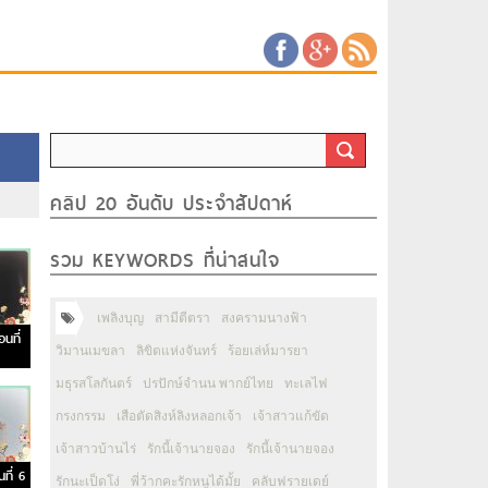
คลิป 20 อันดับ ประจำสัปดาห์
รวม KEYWORDS ที่น่าสนใจ
เพลิงบุญ
สามีตีตรา
สงครามนางฟ้า
นที่
วิมานเมขลา
ลิขิตแห่งจันทร์
ร้อยเล่ห์มารยา
มธุรสโลกันตร์
ปรปักษ์จำนน พากย์ไทย
ทะเลไฟ
กรงกรรม
เสือตัดสิงห์ลิงหลอกเจ้า
เจ้าสาวแก้ขัด
เจ้าสาวบ้านไร่
รักนี้เจ้านายจอง
รักนี้เจ้านายจอง
ที่ 6
รักนะเป็ดโง่
พี่ว้ากคะรักหนูได้มั้ย
คลับฟรายเดย์