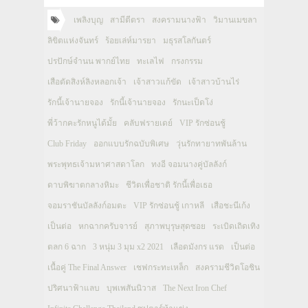
เพลิงบุญ
สามีตีตรา
สงครามนางฟ้า
วิมานเมขลา
ลิขิตแห่งจันทร์
ร้อยเล่ห์มารยา
มธุรสโลกันตร์
ปรปักษ์จำนน พากย์ไทย
ทะเลไฟ
กรงกรรม
เสือตัดสิงห์ลิงหลอกเจ้า
เจ้าสาวแก้ขัด
เจ้าสาวบ้านไร่
รักนี้เจ้านายจอง
รักนี้เจ้านายจอง
รักนะเป็ดโง่
พี่ว้ากคะรักหนูได้มั้ย
คลับฟรายเดย์
VIP รักซ่อนชู้
Club Friday
ออกแบบรักฉบับพิเศษ
วุ่นรักทายาทพันล้าน
พระพุทธเจ้ามหาศาสดาโลก
ทงอี จอมนางคู่บัลลังก์
ดาบพิฆาตกลางหิมะ
ชีวิตเพื่อชาติ รักนี้เพื่อเธอ
จอมราชันบัลลังก์อมตะ
VIP รักซ่อนชู้ เกาหลี
เสือชะนีเก้ง
เป็นต่อ
หกฉากครับจารย์
สุภาพบุรุษสุดซอย
ระเบิดเถิดเทิง
ตลก 6 ฉาก
3 หนุ่ม 3 มุม x2 2021
เลือดมังกร แรด
เป็นต่อ
เนื้อคู่ The Final Answer
เชฟกระทะเหล็ก
สงครามชีวิตโอชิน
ปริศนาฟ้าแลบ
บุพเพสันนิวาส
The Next Iron Chef